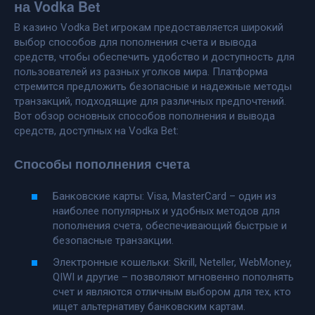
на Vodka Bet
В казино Vodka Bet игрокам предоставляется широкий
выбор способов для пополнения счета и вывода
средств, чтобы обеспечить удобство и доступность для
пользователей из разных уголков мира. Платформа
стремится предложить безопасные и надежные методы
транзакций, подходящие для различных предпочтений.
Вот обзор основных способов пополнения и вывода
средств, доступных на Vodka Bet:
Способы пополнения счета
Банковские карты: Visa, MasterCard – один из
наиболее популярных и удобных методов для
пополнения счета, обеспечивающий быстрые и
безопасные транзакции.
Электронные кошельки: Skrill, Neteller, WebMoney,
QIWI и другие – позволяют мгновенно пополнять
счет и являются отличным выбором для тех, кто
ищет альтернативу банковским картам.