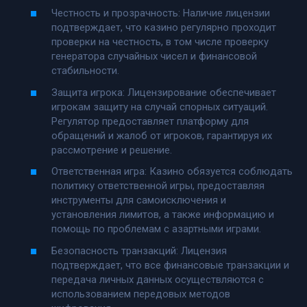
Честность и прозрачность: Наличие лицензии
подтверждает, что казино регулярно проходит
проверки на честность, в том числе проверку
генератора случайных чисел и финансовой
стабильности.
Защита игрока: Лицензирование обеспечивает
игрокам защиту на случай спорных ситуаций.
Регулятор предоставляет платформу для
обращений и жалоб от игроков, гарантируя их
рассмотрение и решение.
Ответственная игра: Казино обязуется соблюдать
политику ответственной игры, предоставляя
инструменты для самоисключения и
установления лимитов, а также информацию и
помощь по проблемам с азартными играми.
Безопасность транзакций: Лицензия
подтверждает, что все финансовые транзакции и
передача личных данных осуществляются с
использованием передовых методов