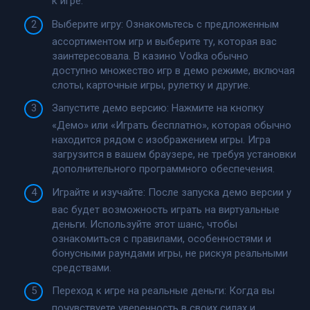
к игре.
Выберите игру: Ознакомьтесь с предложенным
ассортиментом игр и выберите ту, которая вас
заинтересовала. В казино Vodka обычно
доступно множество игр в демо режиме, включая
слоты, карточные игры, рулетку и другие.
Запустите демо версию: Нажмите на кнопку
«Демо» или «Играть бесплатно», которая обычно
находится рядом с изображением игры. Игра
загрузится в вашем браузере, не требуя установки
дополнительного программного обеспечения.
Играйте и изучайте: После запуска демо версии у
вас будет возможность играть на виртуальные
деньги. Используйте этот шанс, чтобы
ознакомиться с правилами, особенностями и
бонусными раундами игры, не рискуя реальными
средствами.
Переход к игре на реальные деньги: Когда вы
почувствуете уверенность в своих силах и