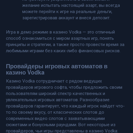
желание испытать настоящий азарт, вы всегда
можете перейти к игре на реальные деньги,
зарегистрировав аккаунт и внеся депозит.
Игра в демо режиме в казино Vodka — это отличный
способ ознакомиться с миром азартных игр, понять
принципы и стратегии, а также просто провести время за
любимыми играми без каких-либо финансовых рисков.
Провайдеры игровых автоматов в
казино Vodka
Казино Vodka сотрудничает с рядом ведущих
провайдеров игрового софта, чтобы предложить своим
пользователям широкий спектр качественных и
увлекательных игровых автоматов. Разнообразие
провайдеров гарантирует, что каждый игрок найдет что-
то по своему вкусу, от классических слотов до
современных видео слотов с захватывающими
сюжетами и бонусными раундами. Вот некоторые из
провайдеров, чьи игры представлены в казино Vodka: