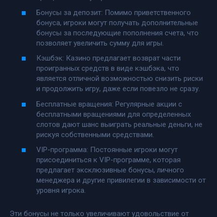
Бонусы за депозит: Помимо приветственного
бонуса, игроки могут получать дополнительные
бонусы за последующие пополнения счета, что
позволяет увеличить сумму для игры.
Кэшбэк: Казино предлагает возврат части
проигранных средств в виде кэшбэка, что
является отличной возможностью снизить риски
и продолжить игру, даже если повезло не сразу.
Бесплатные вращения: Регулярные акции с
бесплатными вращениями для определенных
слотов дают шанс выиграть реальные деньги, не
рискуя собственными средствами.
VIP-программа: Постоянные игроки могут
присоединиться к VIP-программе, которая
предлагает эксклюзивные бонусы, личного
менеджера и другие привилегии в зависимости от
уровня игрока.
Эти бонусы не только увеличивают удовольствие от