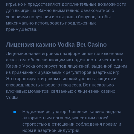
игры, но и предоставляют дополнительные возможности
для выигрыша. Важно внимательно ознакомиться с
условиями получения и отыгрыша бонусов, чтобы
максимально использовать предложенные
преимущества.
Лицензия казино Vodka Bet Casino
Лицензирование игровых платформ является ключевым
аспектом, обеспечивающим их надежность и честность.
Казино Vodka оперирует под лицензией, выданной одним
из признанных и уважаемых регуляторов азартных игр.
Это гарантирует игрокам высокий уровень защиты и
справедливость игрового процесса. Вот несколько
ключевых моментов, связанных с лицензией казино
Vodka:
Надежный регулятор: Лицензия казино выдана
авторитетным органом, известным своей
строгостью в отношении соблюдения правил и
норм в азартной индустрии.