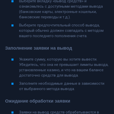
Выберите вкладку «Вывод средств» и
ознакомьтесь с доступными методами вывода
(банковские карты, электронные кошельки,
банковские переводы и т.д.).
Выберите предпочтительный способ вывода,
который обычно должен совпадать с методом
вашего последнего пополнения счета.
Заполнение заявки на вывод
Укажите сумму, которую вы хотите вывести.
Убедитесь, что она не превышает лимиты вывода,
установленные казино, и что на вашем балансе
достаточно средств для вывода.
Заполните необходимые данные в зависимости
от выбранного метода вывода.
Ожидание обработки заявки
Заявки на вывод средств обрабатываются в