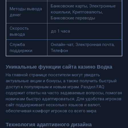
Банковские карты, Электронные
Методы вывода
кошельки, Криптовалюты,
денег
Банковские переводы
Скорость
до 1 часа
вывода
Служба
Онлайн-чат, Электронная почта,
поддержки
Телефон
Уникальные функции сайта казино Водка
На главной странице посетители могут увидеть
актуальные акции и бонусы, а также получить быстрый
доступ к популярным и новым играм. Раздел FAQ
содержит ответы на часто задаваемые вопросы, помогая
новичкам быстро адаптироваться. Для удобства игроков
сайт поддерживает несколько языков и валют,
обеспечивая комфорт игроков со всего мира.
Технология адаптивного дизайна