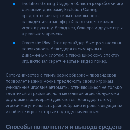
Evolution Gaming: Лидер в области разработки игр
с живыми дилерами, Evolution Gaming
предоставляет игрокам возможность
насладиться атмосферой настоящего казино,
играя в рулетку, блэкджек, баккара и другие игры
в реальном времени.
Pragmatic Play: Этот провайдер быстро завоевал
популярность благодаря своим ярким и
динамичным слотам, а также широкому спектру
игр, включая скретч-карты и видео покер.
Сотрудничество с таким разнообразием провайдеров
позволяет казино Vodka предложить своим игрокам
уникальные игровые автоматы, отличающиеся не только
тематикой и графикой, но и механикой игры, бонусными
раундами и размерами джекпотов. Благодаря этому,
игроки могут испытать разнообразие игровых ощущений
и найти те игры, которые подходят именно им.
Способы пополнения и вывода средств