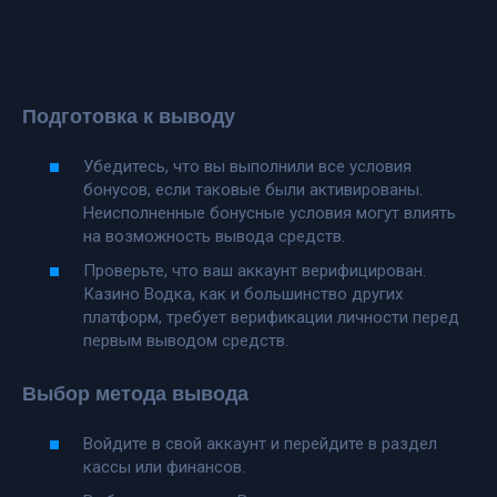
Подготовка к выводу
Убедитесь, что вы выполнили все условия
бонусов, если таковые были активированы.
Неисполненные бонусные условия могут влиять
на возможность вывода средств.
Проверьте, что ваш аккаунт верифицирован.
Казино Водка, как и большинство других
платформ, требует верификации личности перед
первым выводом средств.
Выбор метода вывода
Войдите в свой аккаунт и перейдите в раздел
кассы или финансов.