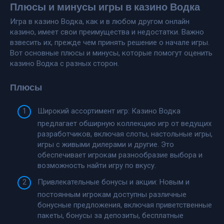
Плюсы и минусы игры в казино Водка
Игра в казино Водка, как и в любом другом онлайн
казино, имеет свои преимущества и недостатки. Важно
взвесить их, прежде чем принять решение о начале игры.
Вот основные плюсы и минусы, которые помогут оценить
казино Водка с разных сторон.
Плюсы
Широкий ассортимент игр: Казино Водка
предлагает обширную коллекцию игр от ведущих
разработчиков, включая слоты, настольные игры,
игры с живыми дилерами и другие. Это
обеспечивает игрокам разнообразие выбора и
возможность найти игру по вкусу.
Привлекательные бонусы и акции: Новым и
постоянным игрокам доступны различные
бонусные предложения, включая приветственные
пакеты, бонусы за депозиты, бесплатные